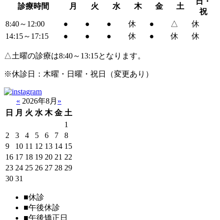
日・
診療時間
月
火
水
木
金
土
祝
8:40～12:00
●
●
●
休
●
△
休
14:15～17:15
●
●
●
休
●
休
休
△土曜の診療は8:40～13:15となります。
※休診日：木曜・日曜・祝日（変更あり）
«
2026年8月
»
日
月
火
水
木
金
土
1
2
3
4
5
6
7
8
9
10
11
12
13
14
15
16
17
18
19
20
21
22
23
24
25
26
27
28
29
30
31
■
休診
■
午後休診
■
午後矯正日