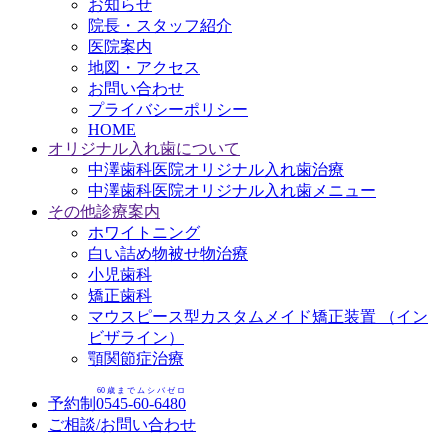
お知らせ
院長・スタッフ紹介
医院案内
地図・アクセス
お問い合わせ
プライバシーポリシー
HOME
オリジナル入れ歯について
中澤歯科医院オリジナル入れ歯治療
中澤歯科医院オリジナル入れ歯メニュー
その他診療案内
ホワイトニング
白い詰め物被せ物治療
小児歯科
矯正歯科
マウスピース型カスタムメイド矯正装置 （イン
ビザライン）
顎関節症治療
60歳までムシバゼロ
予約制
0545-60-6480
ご相談/お問い合わせ