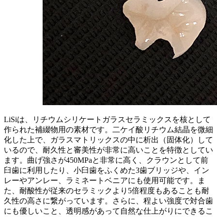
LiSiは、リチウムシリケートガラスセラミックスを核として
作られた補綴物用の素材です。二ケイ酸リチウム結晶を微細
化した上で、ガラスマトリックスの中に析出（固体化）して
いるので、耐久性と審美性が非常に高いことを特徴としてい
ます。曲げ強さが450MPaと非常に高く、クラウンとして前
臼歯に利用したり、小臼歯をふくめた3歯ブリッジや、イン
レーやアンレー、ラミネートベニアにも使用可能です。ま
た、耐酸性が従来のセラミックより5倍程度もあることも耐
久性の高さに繋がっています。さらに、程よい強度で対合歯
にも優しいこと、透明感があって自然な仕上がりにできるこ