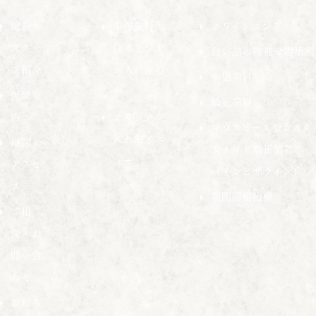
院長・
中澤歯科医
ホワイトニング
スタッ
院オリジナ
白い詰め物被せ物治療
フ紹介
ル入れ歯治
小児歯科
療
医院案
矯正歯科
内
オリジナル
マウスピース型カスタ
入れ歯メニ
地図・
ムメイド矯正装置
ュー
アクセ
（インビザライン）
ス
顎関節症治療
ご相
談・お
問い合
わせ
お知ら