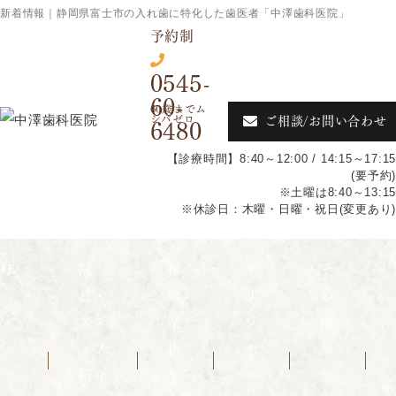
新着情報｜静岡県富士市の入れ歯に特化した歯医者「中澤歯科医院」
予約制
0545-
60-
ご相談/お問い合わせ
6480
【診療時間】8:40～12:00 / 14:15～17:15
(要予約)
※土曜は8:40～13:15
※休診日：木曜・日曜・祝日(変更あり)
ME
院
医
オ
そ
長・
院
リ
の
スタ
案
ジ
他
ッフ
内
ナ
診
紹介
ル
療