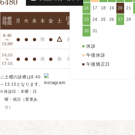
6480
16
17
18
19
20
21
日・
診療
月
火
水
木
金
土
23
24
25
26
27
28
時間
祝
30
31
8:40
●
●
●
●
休
休
～
△
12:00
■
休診
14:15
■
午後休診
●
●
●
●
休
休
休
～
17:15
■
午後矯正日
△土曜の診療は8:40
～13:15となります。
※休診日：木曜・日
曜・祝日（変更あ
り）