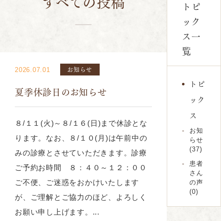
すべての投稿
トピ
ック
ス一
覧
お知らせ
2026.07.01
トピ
夏季休診日のお知らせ
ック
ス
８/１１(火)～８/１６(日)まで休診とな
お知
ります。なお、８/１０(月)は午前中の
らせ
(37)
みの診療とさせていただきます。診療
患者
ご予約お時間 ８：４０～１２：００
さん
ご不便、ご迷惑をおかけいたします
の声
(0)
が、ご理解とご協力のほど、よろしく
お願い申し上げます。...